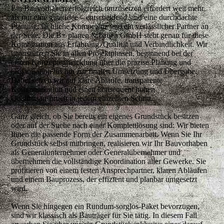
Ein Bauvorhaben erfolgreich umzusetzen erfordert weit mehr
als nur eine gute Idee – entscheidend sind eine durchdachte
Planung, fachliche Kompetenz und ein verlässlicher Partner an
der Seite. Die B+ planen & bauen GmbH steht genau für diese
Kombination aus Erfahrung, Qualität und Verbindlichkeit. Wir
unterstützen Sie in allen Projektphasen, beginnend bei der
ersten Konzeptentwicklung über die präzise Planung und
Organisation bis hin zur finalen Umsetzung und Übergabe.
Dabei setzen wir auf klare Abläufe, transparente
Kommunikation und einen konsequent hohen
Qualitätsanspruch in jedem einzelnen Schritt.
Ganz gleich, ob Sie bereits ein eigenes Grundstück besitzen
oder auf der Suche nach einer Komplettlösung sind: Wir bieten
Ihnen die passende Form der Zusammenarbeit. Wenn Sie Ihr
Grundstück selbst mitbringen, realisieren wir Ihr Bauvorhaben
als Generalunternehmer oder Generalübernehmer und
übernehmen die vollständige Koordination aller Gewerke. Sie
profitieren von einem festen Ansprechpartner, klaren Abläufen
und einem Bauprozess, der effizient und planbar umgesetzt
wird.
Wenn Sie hingegen ein Rundum-sorglos-Paket bevorzugen,
sind wir klassisch als Bauträger für Sie tätig. In diesem Fall