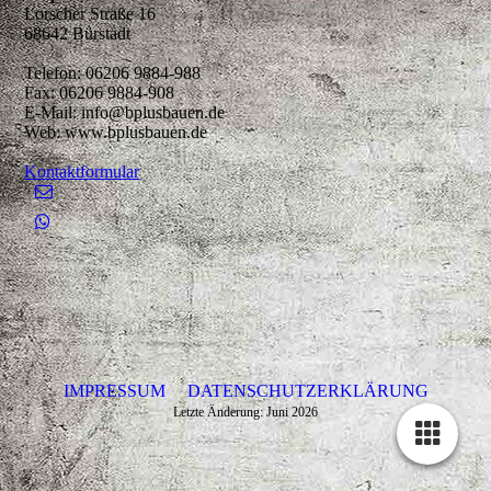
Lorscher Straße 16
68642 Bürstadt
Telefon: 06206 9884-988
Fax: 06206 9884-908
E-Mail: info@bplusbauen.de
Web: www.bplusbauen.de
Kontaktformular
IMPRESSUM
DATENSCHUTZERKLÄRUNG
Letzte Änderung: Juni 2026