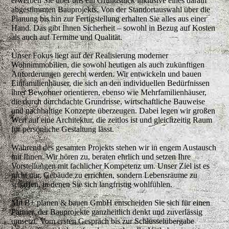
erwerben Sie über uns ein Grundstück inklusive eines darauf
abgestimmten Bauprojekts. Von der Standortauswahl über die
Planung bis hin zur Fertigstellung erhalten Sie alles aus einer
Hand. Das gibt Ihnen Sicherheit – sowohl in Bezug auf Kosten
als auch auf Termine und Qualität.
Unser Fokus liegt auf der Realisierung moderner
Wohnimmobilien, die sowohl heutigen als auch zukünftigen
Anforderungen gerecht werden. Wir entwickeln und bauen
Einfamilienhäuser, die sich an den individuellen Bedürfnissen
ihrer Bewohner orientieren, ebenso wie Mehrfamilienhäuser,
die durch durchdachte Grundrisse, wirtschaftliche Bauweise
und nachhaltige Konzepte überzeugen. Dabei legen wir großen
Wert auf eine Architektur, die zeitlos ist und gleichzeitig Raum
für persönliche Gestaltung lässt.
Während des gesamten Projekts stehen wir in engem Austausch
mit Ihnen. Wir hören zu, beraten ehrlich und setzen Ihre
Vorstellungen mit fachlicher Kompetenz um. Unser Ziel ist es
nicht nur, Gebäude zu errichten, sondern Lebensräume zu
schaffen, in denen Sie sich langfristig wohlfühlen.
Mit B+ planen & bauen GmbH entscheiden Sie sich für einen
Partner, der Bauprojekte ganzheitlich denkt und zuverlässig
umsetzt. Vom ersten Gespräch bis zur Schlüsselübergabe